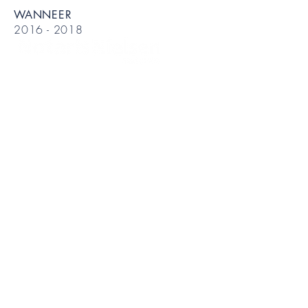
WANNEER
2016 - 2018
Stuur ons een e-
mail
Zuiderpark 22
9724 AH Groningen
Tel
050 - 305 33 82
info@notarisnielsen.nl
© 2019 by Notaris Nielsen
Privacybeleid
Vacatures